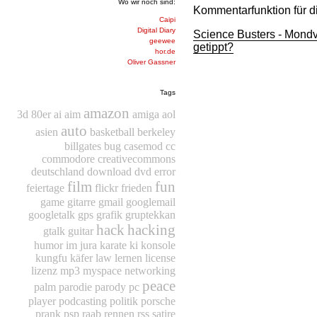
Wo wir noch sind:
Kommentarfunktion für d
Caipi
Digital Diary
Science Busters - Mond
geewee
getippt?
hor.de
Oliver Gassner
Tags
amazon
3d
80er
ai
aim
amiga
aol
auto
asien
basketball
berkeley
billgates
bug
casemod
cc
commodore
creativecommons
deutschland
download
dvd
error
film
fun
feiertage
flickr
frieden
game
gitarre
gmail
googlemail
googletalk
gps
grafik
gruptekkan
hack
hacking
gtalk
guitar
humor
im
jura
karate
ki
konsole
kungfu
käfer
law
lernen
license
lizenz
mp3
myspace
networking
peace
palm
parodie
parody
pc
player
podcasting
politik
porsche
prank
psp
raab
rennen
rss
satire