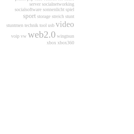
server
socialnetworking
socialsoftware
sonnenlicht
spiel
sport
storage
streich
stunt
video
stuntmen
technik
tool
usb
web2.0
voip
vw
wingtsun
xbox
xbox360