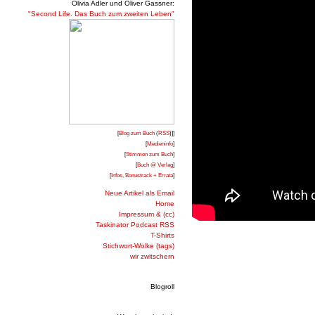
Olivia Adler und Oliver Gassner:
"Second Life. Das Buch zum zweiten Leben"
[
Blog zum Buch
(
RSS
)]]
[
Medieninfo
]
[
Stimmen zum Buch
]
[
Buch @ Verlag
]
[
Infos, Bonustrack + Errata
]
Neue Artikel als Email
Home
Impressum & (cc)
Taskinator Podcast RSS
T-Shirts
Stichwort-Wolke (tags)
wir zwitschern
Blogroll