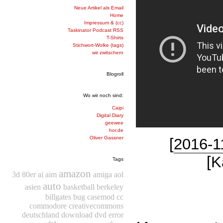
Neue Artikel als Email
Home
Impressum & (cc)
Taskinator Podcast RSS
T-Shirts
Stichwort-Wolke (tags)
wir zwitschern
Blogroll
Wo wir noch sind:
Caipi
Digital Diary
geewee
hor.de
Oliver Gassner
[
2016-1
[K
Tags
amazon
3d
80er
ai
aim
amiga
aol
auto
asien
basketball
berkeley
billgates
bug
casemod
cc
commodore
creativecommons
deutschland
download
dvd
error