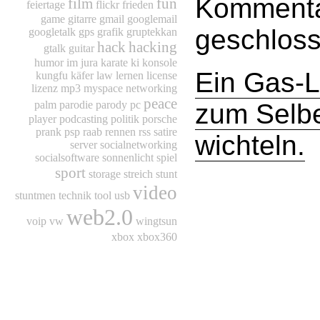
Kommentar
film
fun
feiertage
flickr
frieden
game
gitarre
gmail
googlemail
geschloss
googletalk
gps
grafik
gruptekkan
hack
hacking
gtalk
guitar
humor
im
jura
karate
ki
konsole
Ein Gas-L
kungfu
käfer
law
lernen
license
lizenz
mp3
myspace
networking
peace
zum Selb
palm
parodie
parody
pc
player
podcasting
politik
porsche
prank
psp
raab
rennen
rss
satire
wichteln.
server
socialnetworking
socialsoftware
sonnenlicht
spiel
sport
storage
streich
stunt
video
stuntmen
technik
tool
usb
web2.0
voip
vw
wingtsun
xbox
xbox360