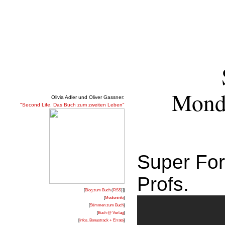
Mond
Olivia Adler und Oliver Gassner:
"Second Life. Das Buch zum zweiten Leben"
Super For
Profs.
[
Blog zum Buch
(
RSS
)]]
[
Medieninfo
]
[
Stimmen zum Buch
]
[
Buch @ Verlag
]
[
Infos, Bonustrack + Errata
]