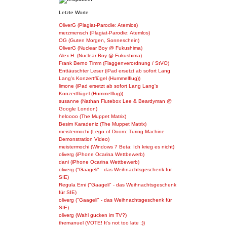
Letzte Worte
OliverG (Plagiat-Parodie: Atemlos)
merzmensch (Plagiat-Parodie: Atemlos)
OG (Guten Morgen, Sonneschein)
OliverG (Nuclear Boy @ Fukushima)
Alex H. (Nuclear Boy @ Fukushima)
Frank Berno Timm (Flaggenverordnung / StVO)
Enttäuschter Leser (iPad ersetzt ab sofort Lang
Lang's Konzertflügel (Hummelflug))
limone (iPad ersetzt ab sofort Lang Lang's
Konzertflügel (Hummelflug))
susanne (Nathan Flutebox Lee & Beardyman @
Google London)
heloooo (The Muppet Matrix)
Besim Karadeniz (The Muppet Matrix)
meistermochi (Lego of Doom: Turing Machine
Demonstration Video)
meistermochi (Windows 7 Beta: Ich krieg es nicht)
oliverg (iPhone Ocarina Wettbewerb)
dani (iPhone Ocarina Wettbewerb)
oliverg ("Gaageli" - das Weihnachtsgeschenk für
SIE)
Regula Erni ("Gaageli" - das Weihnachtsgeschenk
für SIE)
oliverg ("Gaageli" - das Weihnachtsgeschenk für
SIE)
oliverg (Wahl gucken im TV?)
themanuel (VOTE! It's not too late ;))