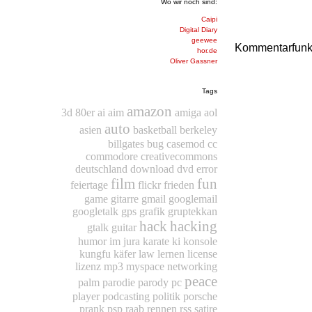
Wo wir noch sind:
Caipi
Digital Diary
geewee
Kommentarfunkti
hor.de
Oliver Gassner
Tags
amazon
3d
80er
ai
aim
amiga
aol
auto
asien
basketball
berkeley
billgates
bug
casemod
cc
commodore
creativecommons
deutschland
download
dvd
error
film
fun
feiertage
flickr
frieden
game
gitarre
gmail
googlemail
googletalk
gps
grafik
gruptekkan
hack
hacking
gtalk
guitar
humor
im
jura
karate
ki
konsole
kungfu
käfer
law
lernen
license
lizenz
mp3
myspace
networking
peace
palm
parodie
parody
pc
player
podcasting
politik
porsche
prank
psp
raab
rennen
rss
satire