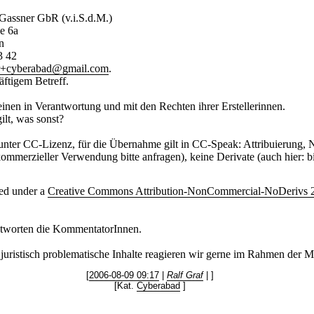
Gassner GbR (v.i.S.d.M.)
e 6a
n
3 42
er+cyberabad@gmail.com
.
äftigem Betreff.
einen in Verantwortung und mit den Rechten ihrer Erstellerinnen.
ilt, was sonst?
 unter CC-Lizenz, für die Übernahme gilt in CC-Speak: Attribuierung, N
ommerzieller Verwendung bitte anfragen), keine Derivate (auch hier: bi
sed under a
Creative Commons Attribution-NonCommercial-NoDerivs 2
tworten die KommentatorInnen.
juristisch problematische Inhalte reagieren wir gerne im Rahmen der M
[
2006-08-09 09:17
|
Ralf Graf
| ]
[Kat.
Cyberabad
]