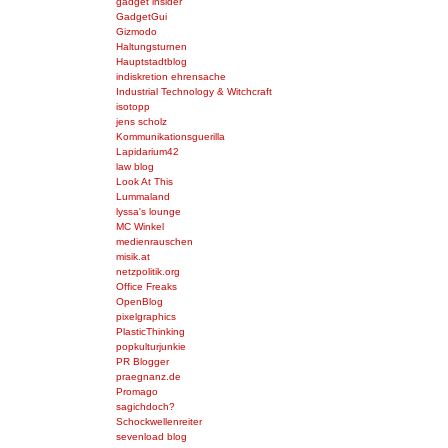
gadget insider
GadgetGui
Gizmodo
Haltungsturnen
Hauptstadtblog
indiskretion ehrensache
Industrial Technology & Witchcraft
isotopp
jens scholz
Kommunikationsguerilla
Lapidarium42
law blog
Look At This
Lummaland
lyssa's lounge
MC Winkel
medienrauschen
misik.at
netzpolitik.org
Office Freaks
OpenBlog
pixelgraphics
PlasticThinking
popkulturjunkie
PR Blogger
praegnanz.de
Promago
sagichdoch?
Schockwellenreiter
sevenload blog