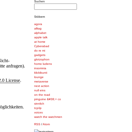
Suchen
Stöbern
agora
alltag
alphabet
apple talk
at home
Cyberabad
do re mi
gadgets
glotzophon
icht-
homo ludens
tte anfragen).
insomnia
klickibunti
lounge
.0 License
.
metaverse
next action
null eins
on the road
pinguine &#38;+ co
sinnlich
öglichkeiten.
tcp/ip
voices
watch the watchmen
RSS
/
Atom