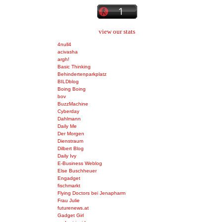
view our stats
4null4
acivasha
argh!
Basic Thinking
Behindertenparkplatz
BILDblog
Boing Boing
bov
BuzzMachine
Cyberday
Dahlmann
Daily Me
Der Morgen
Dienstraum
Dilbert Blog
Daily Ivy
E-Business Weblog
Else Buschheuer
Engadget
fischmarkt
Flying Doctors bei Jenapharm
Frau Julie
futurenews.at
Gadget Girl