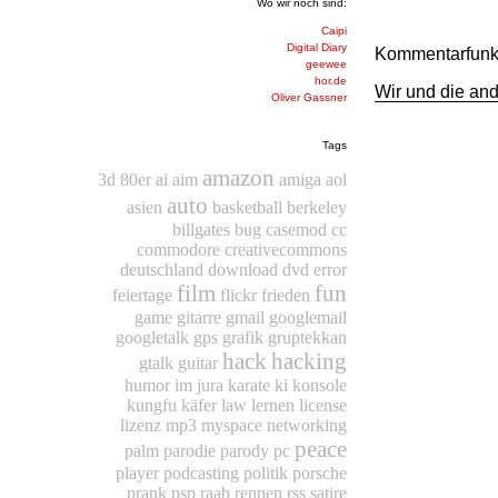
Wo wir noch sind:
Caipi
Digital Diary
Kommentarfunkti
geewee
hor.de
Wir und die an
Oliver Gassner
Tags
amazon
3d
80er
ai
aim
amiga
aol
auto
asien
basketball
berkeley
billgates
bug
casemod
cc
commodore
creativecommons
deutschland
download
dvd
error
film
fun
feiertage
flickr
frieden
game
gitarre
gmail
googlemail
googletalk
gps
grafik
gruptekkan
hack
hacking
gtalk
guitar
humor
im
jura
karate
ki
konsole
kungfu
käfer
law
lernen
license
lizenz
mp3
myspace
networking
peace
palm
parodie
parody
pc
player
podcasting
politik
porsche
prank
psp
raab
rennen
rss
satire