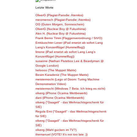
Letzte Worte
OliverG (Plagiat-Parodie: Atemlos)
merzmensch (Plagiat-Parodie: Atemlos)
OG (Guten Morgen, Sonneschein)
OliverG (Nuclear Boy @ Fukushima)
Alex H. (Nuclear Boy @ Fukushima)
Frank Berno Timm (Flaggenverordnung / StVO)
Enttäuschter Leser (iPad ersetzt ab sofort Lang
Lang's Konzertflügel (Hummelflug))
limone (iPad ersetzt ab sofort Lang Lang's
Konzertflügel (Hummelflug))
susanne (Nathan Flutebox Lee & Beardyman @
Google London)
heloooo (The Muppet Matrix)
Besim Karadeniz (The Muppet Matrix)
meistermochi (Lego of Doom: Turing Machine
Demonstration Video)
meistermochi (Windows 7 Beta: Ich krieg es nicht)
oliverg (iPhone Ocarina Wettbewerb)
dani (iPhone Ocarina Wettbewerb)
oliverg ("Gaageli" - das Weihnachtsgeschenk für
SIE)
Regula Erni ("Gaageli" - das Weihnachtsgeschenk
für SIE)
oliverg ("Gaageli" - das Weihnachtsgeschenk für
SIE)
oliverg (Wahl gucken im TV?)
themanuel (VOTE! It's not too late ;))