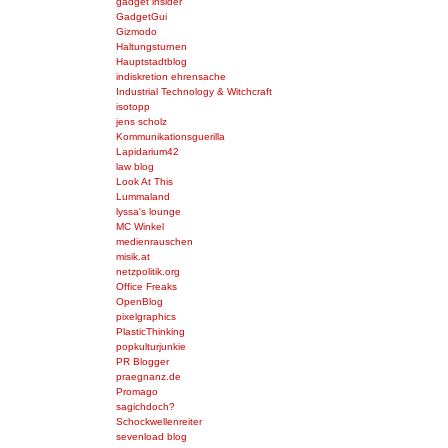
gadget insider
GadgetGui
Gizmodo
Haltungsturnen
Hauptstadtblog
indiskretion ehrensache
Industrial Technology & Witchcraft
isotopp
jens scholz
Kommunikationsguerilla
Lapidarium42
law blog
Look At This
Lummaland
lyssa's lounge
MC Winkel
medienrauschen
misik.at
netzpolitik.org
Office Freaks
OpenBlog
pixelgraphics
PlasticThinking
popkulturjunkie
PR Blogger
praegnanz.de
Promago
sagichdoch?
Schockwellenreiter
sevenload blog