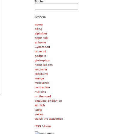
Suchen
Stöbern
agora
alltag
alphabet
apple talk
at home
Cyberabad
do re mi
gadgets
glotzophon
homo ludens
insomnia
klickibunti
lounge
metaverse
next action
null eins
on the road
pinguine &#38;+ co
sinnlich
tcp/ip
voices
watch the watchmen
RSS
/
Atom