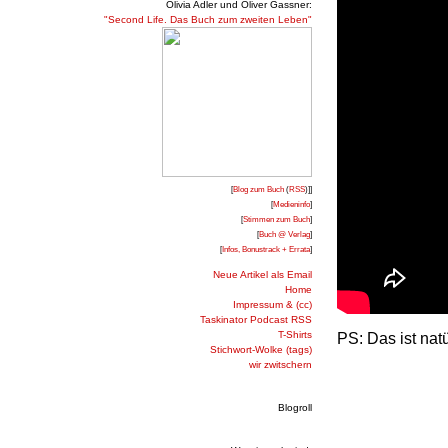
Olivia Adler und Oliver Gassner:
"Second Life. Das Buch zum zweiten Leben"
[
Blog zum Buch
(
RSS
)]]
[
Medieninfo
]
[
Stimmen zum Buch
]
[
Buch @ Verlag
]
[
Infos, Bonustrack + Errata
]
Neue Artikel als Email
Home
Impressum & (cc)
Taskinator Podcast RSS
T-Shirts
PS: Das ist natü
Stichwort-Wolke (tags)
wir zwitschern
Blogroll