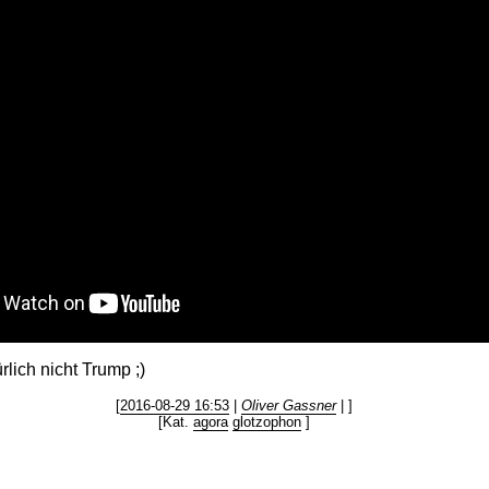
rlich nicht Trump ;)
[
2016-08-29 16:53
|
Oliver Gassner
| ]
[Kat.
agora
glotzophon
]