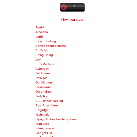
view our stats
4null4
acivasha
argh!
Basic Thinking
Behindertenparkplatz
BILDblog
Boing Boing
bov
BuzzMachine
Cyberday
Dahlmann
Daily Me
Der Morgen
Dienstraum
Dilbert Blog
Daily Ivy
E-Business Weblog
Else Buschheuer
Engadget
fischmarkt
Flying Doctors bei Jenapharm
Frau Julie
futurenews.at
Gadget Girl