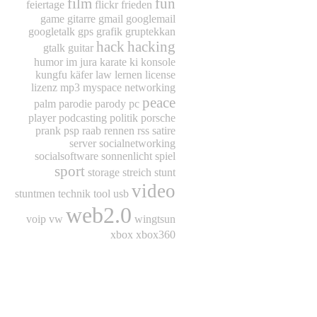
film
fun
feiertage
flickr
frieden
game
gitarre
gmail
googlemail
googletalk
gps
grafik
gruptekkan
hack
hacking
gtalk
guitar
humor
im
jura
karate
ki
konsole
kungfu
käfer
law
lernen
license
lizenz
mp3
myspace
networking
peace
palm
parodie
parody
pc
player
podcasting
politik
porsche
prank
psp
raab
rennen
rss
satire
server
socialnetworking
socialsoftware
sonnenlicht
spiel
sport
storage
streich
stunt
video
stuntmen
technik
tool
usb
web2.0
voip
vw
wingtsun
xbox
xbox360