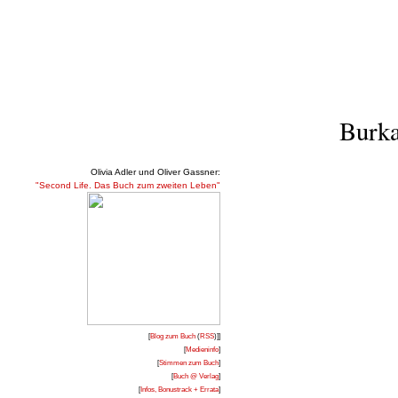
Burka
Olivia Adler und Oliver Gassner:
"Second Life. Das Buch zum zweiten Leben"
[
Blog zum Buch
(
RSS
)]]
[
Medieninfo
]
[
Stimmen zum Buch
]
[
Buch @ Verlag
]
[
Infos, Bonustrack + Errata
]