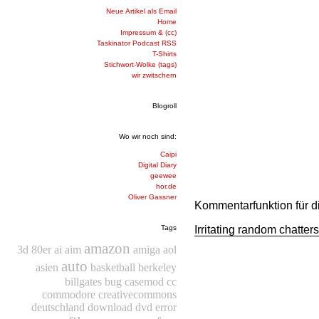
Neue Artikel als Email
Home
Impressum & (cc)
Taskinator Podcast RSS
T-Shirts
Stichwort-Wolke (tags)
wir zwitschern
Blogroll
Wo wir noch sind:
Caipi
Digital Diary
geewee
hor.de
Oliver Gassner
Kommentarfunktion für d
Irritating random chatters
Tags
amazon
3d
80er
ai
aim
amiga
aol
auto
asien
basketball
berkeley
billgates
bug
casemod
cc
commodore
creativecommons
deutschland
download
dvd
error