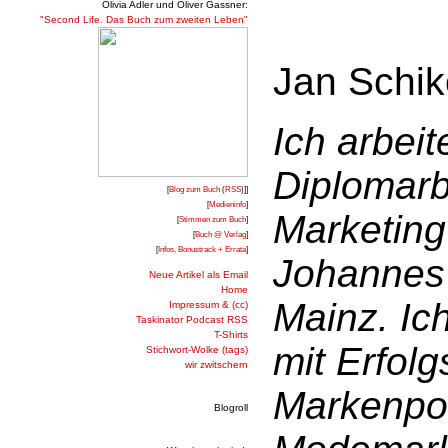
Olivia Adler und Oliver Gassner:
"Second Life. Das Buch zum zweiten Leben"
Jan Schik
Ich arbei
Diplomarb
[
Blog zum Buch
(
RSS
)]]
[
Medieninfo
]
Marketing 
[
Stimmen zum Buch
]
[
Buch @ Verlag
]
[
Infos, Bonustrack + Errata
]
Johannes 
Neue Artikel als Email
Home
Mainz. Ic
Impressum & (cc)
Taskinator Podcast RSS
T-Shirts
mit Erfolg
Stichwort-Wolke (tags)
wir zwitschern
Markenpos
Blogroll