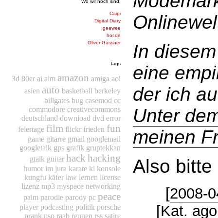
Modemark
Wo wir noch sind:
Caipi
Onlinewel
Digital Diary
geewee
hor.de
Oliver Gassner
In diese
Tags
eine empi
amazon
3d
80er
ai
aim
amiga
aol
der ich au
auto
asien
basketball
berkeley
billgates
bug
casemod
cc
Unter dem
commodore
creativecommons
deutschland
download
dvd
error
film
fun
feiertage
flickr
frieden
meinen F
game
gitarre
gmail
googlemail
googletalk
gps
grafik
gruptekkan
hack
hacking
gtalk
guitar
Also bitte 
humor
im
jura
karate
ki
konsole
kungfu
käfer
law
lernen
license
lizenz
mp3
myspace
networking
[
2008-0
peace
palm
parodie
parody
pc
[Kat.
ago
player
podcasting
politik
porsche
prank
psp
raab
rennen
rss
satire