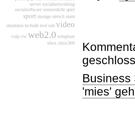
server
socialnetworking
socialsoftware
sonnenlicht
spiel
sport
storage
streich
stunt
video
stuntmen
technik
tool
usb
web2.0
voip
vw
wingtsun
Kommentar
xbox
xbox360
geschloss
Business 
'mies' ge